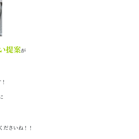
い提案
が
す！
に
くださいね！！