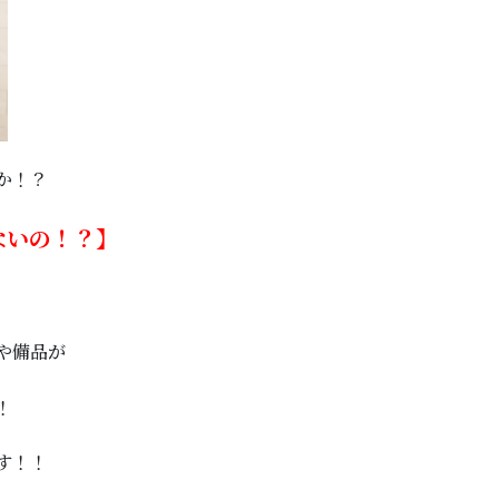
か！？
ないの！？】
や備品が
！
す！！