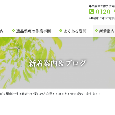
年中無休で休まず営
0120-
24時間365日お電
内
遺品整理の作業事例
よくある質問
新着案内
新着案内＆ブログ
ゴミ屋敷片付け業者でお探しの方必見！！ゴミがお金に変わりますよ！！