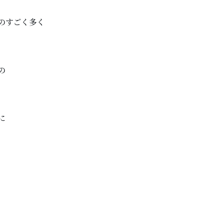
のすごく多く
の
に