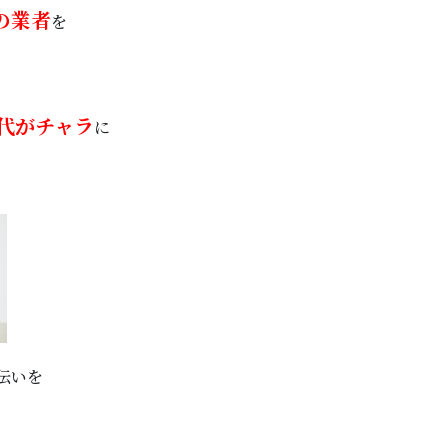
の業者
を
代がチャラ
に
伝いを
、