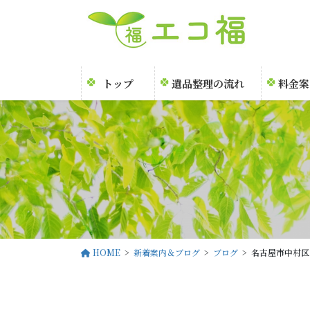
コ
ナ
ン
ビ
テ
ゲ
ン
ー
ツ
シ
トップ
遺品整理の流れ
料金案
に
ョ
移
ン
動
に
移
動
HOME
新着案内＆ブログ
ブログ
名古屋市中村区