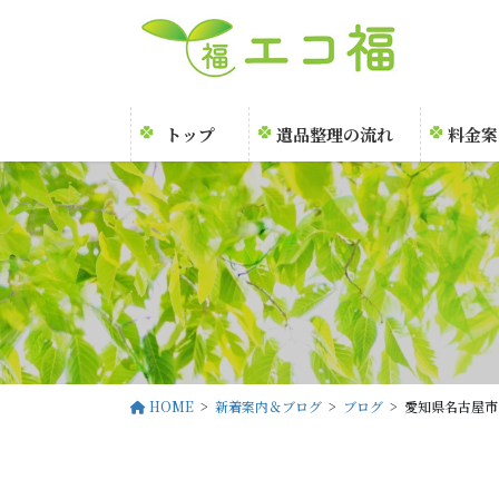
コ
ナ
ン
ビ
テ
ゲ
ン
ー
ツ
シ
トップ
遺品整理の流れ
料金案
に
ョ
移
ン
動
に
移
動
HOME
新着案内＆ブログ
ブログ
愛知県名古屋市