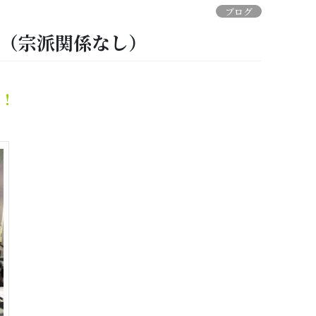
ブログ
取（宗派関係なし）
！！