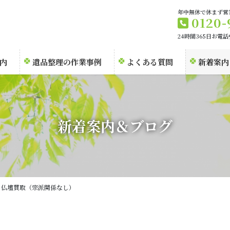
年中無休で休まず営
0120-
24時間365日お電
内
遺品整理の作業事例
よくある質問
新着案内
新着案内＆ブログ
 仏壇買取（宗派関係なし）